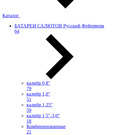
Каталог
БАТАРЕИ САЛЮТОВ Русский Фейерверк
64
калибр 0,8"
79
калибр 1,0"
51
калибр 1,25"
59
калибр 1,5"-3,0"
18
Комбинированные
21