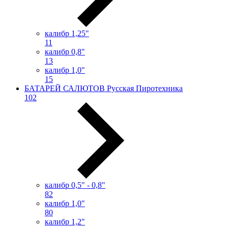
калибр 1,25"
11
калибр 0,8"
13
калибр 1,0"
15
БАТАРЕЙ САЛЮТОВ Русская Пиротехника
102
калибр 0,5" - 0,8"
82
калибр 1,0"
80
калибр 1,2"