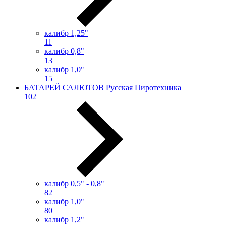
калибр 1,25"
11
калибр 0,8"
13
калибр 1,0"
15
БАТАРЕЙ САЛЮТОВ Русская Пиротехника
102
калибр 0,5" - 0,8"
82
калибр 1,0"
80
калибр 1,2"