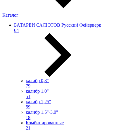
Каталог
БАТАРЕИ САЛЮТОВ Русский Фейерверк
64
калибр 0,8"
79
калибр 1,0"
51
калибр 1,25"
59
калибр 1,5"-3,0"
18
Комбинированные
21